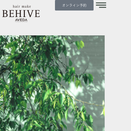
内
オンライン予約
容
を
ス
キ
ッ
プ