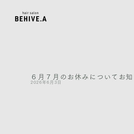
内
容
を
ス
キ
ッ
プ
６月７月のお休みについてお知
2026年6月3日