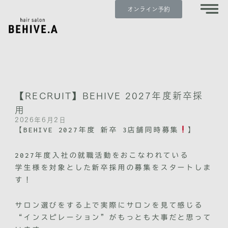
内
オンライン予約
容
を
ス
キ
ッ
プ
【RECRUIT】BEHIVE 2027年度新卒採
用
2026年6月2日
【BEHIVE 2027年度 新卒 3店舗同時募集
】
2027年度入社の就職活動をおこなわれている
学生様を対象とした新卒採用の募集をスタートしま
す！
サロン選びをする上で実際にサロンを見て感じる
“インスピレーション”がもっとも大事だと思って